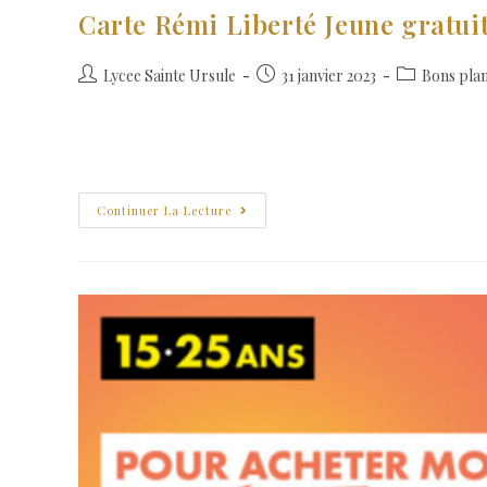
Carte Rémi Liberté Jeune gratuit
Lycee Sainte Ursule
31 janvier 2023
Bons pla
Afin de permettre des déplacements en train et en car au pl
de Loire met en place de nouveaux tarifs…
Continuer La Lecture