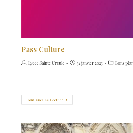
Pass Culture
Lycee Sainte Ursule
31 janvier 2023
Bons pla
Pour les jeunes de moins de 18 ans. Le pass Culture accompag
grand accès à la…
Continuer La Lecture