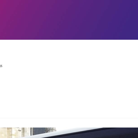
ns
ne les jeunes de moins de 18 ans au quotidien en leur offrant un plus