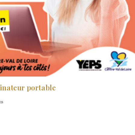
dinateur portable
ns
si tu es en seconde, en première, terminale, CAP, BTS, CPGE, scolarisé