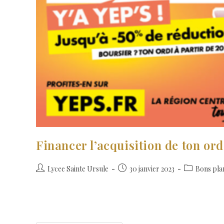
Financer l’acquisition de ton or
Lycee Sainte Ursule
30 janvier 2023
Bons pla
Tu peux bénéficier d’une aide pour acheter ton ordinateur, 
dans un lycée public ou privé en Centre-Val de…