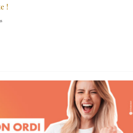
e !
ns
us grand nombre et plus spécifiquement aux jeunes, la Région Centre-Val