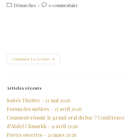
Démarches
0 commentaire
Vous êtes parent d'un ado de 16 ans : savez-vous que vous devez
vous rendre en mairie pour effectuer son recensement citoyen ?
Cette démarche n'a rien de facultatif et doit être effectuée dans
les…
Continuer La Lecture
Articles récents
Soirée Théâtre – 13 mai 2026
Forum des métiers – 27 avril 2026
Comment réussir le grand oral du bac ? Conférence
d’Abdel Chmarkh – 9 avril 2026
Portes ouvertes – 21 mars 2026