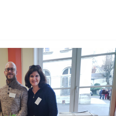
euxième conférence ! Francis Wolff, professeur émérite à l'ENS rue d'U
s autour…