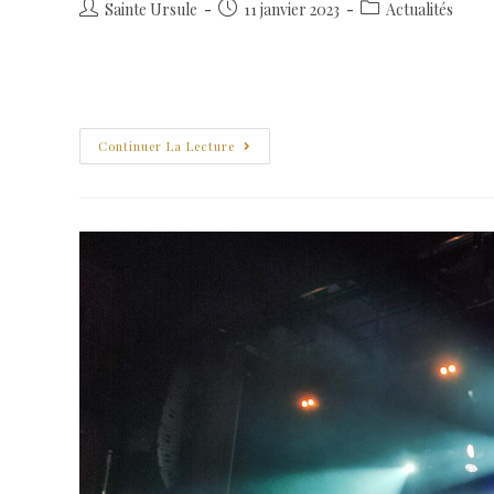
Sainte Ursule
11 janvier 2023
Actualités
Un immense merci à Abdel Chmarkh qui a donné une belle c
nombreux conseils et petits secrets dévoilés et…
Continuer La Lecture